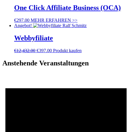
One Click Affiliate Business (OCA)
€
297.00
MEHR ERFAHREN >>
Angebot!
Webbyfiliate
€
12,432.00
€
397.00
Produkt kaufen
Anstehende Veranstaltungen