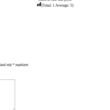
[Total:
1
Average:
5
]
sind mit
*
markiert