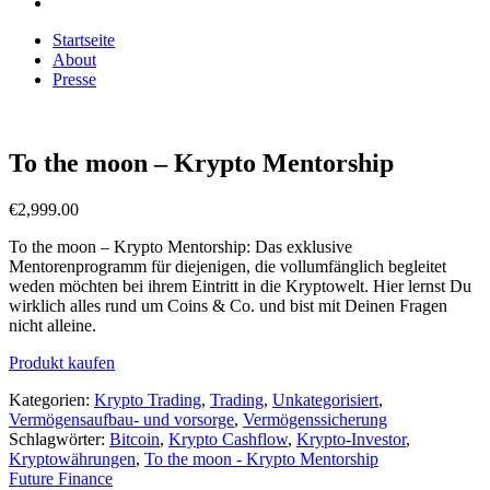
Startseite
About
Presse
To the moon – Krypto Mentorship
€
2,999.00
To the moon – Krypto Mentorship: Das exklusive
Mentorenprogramm für diejenigen, die vollumfänglich begleitet
weden möchten bei ihrem Eintritt in die Kryptowelt. Hier lernst Du
wirklich alles rund um Coins & Co. und bist mit Deinen Fragen
nicht alleine.
Produkt kaufen
Kategorien:
Krypto Trading
,
Trading
,
Unkategorisiert
,
Vermögensaufbau- und vorsorge
,
Vermögenssicherung
Schlagwörter:
Bitcoin
,
Krypto Cashflow
,
Krypto-Investor
,
Kryptowährungen
,
To the moon - Krypto Mentorship
Future Finance