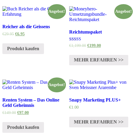
Angebot!
Angebot!
Reicher als die Geissens
Reichtumspaket
€
29.95
€
6.95
Bewertet mit
€
1,199.00
€
199.00
Produkt kaufen
5.00
von 5
MEHR ERFAHREN >>
Angebot!
Renten System – Das Online
Snapy Marketing PLUS+
Geld Geheimnis
€
1.00
€
149.00
€
97.00
MEHR ERFAHREN >>
Produkt kaufen