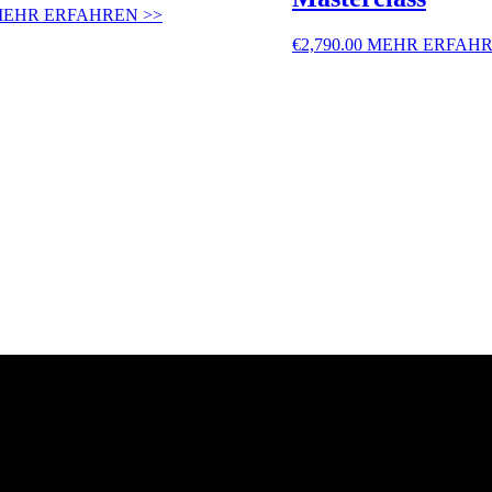
EHR ERFAHREN >>
€
2,790.00
MEHR ERFAHR