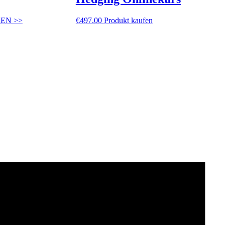
EN >>
€
497.00
Produkt kaufen