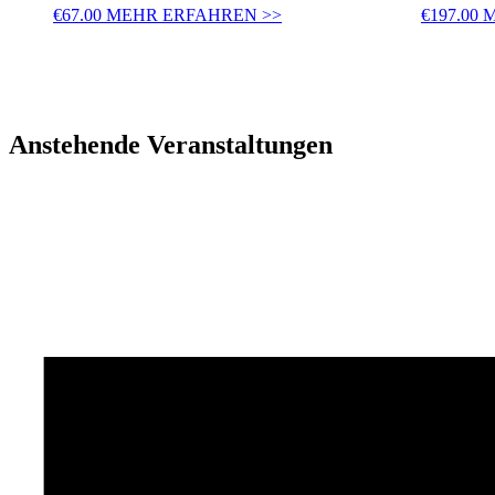
€
67.00
MEHR ERFAHREN >>
€
197.00
M
Anstehende Veranstaltungen