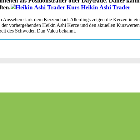
eiten als Positionstrader oder Daytrade. Daher kann ei
ften.
Heikin Ashi Trader
m Aussehen stark dem Kerzenchart. Allerdings zeigen die Kerzen in ei
der vorhergehenden Heikin Ashi Kerze und den aktuellen Kurswerten be
beit des Schweden Dan Valcu bekannt.