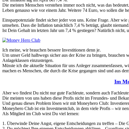
Die meisten Menschen verstehen immer noch nicht, was das bedeutet. 
Leben genauso wie vor einem Jahr. Weitere 74 Euro, wo sollen die
Einsparpotenziale findet sicher jeder von uns. Keine Frage. Aber wie
umsehen. Dass die Inflation tatsächlich 7,4 % beträgt, glaubt niemand
Ist Dein Gehalt im letzten Jahr um 7,4 % gestiegen? Natürlich nicht, u
Ich meine, wir brauchen bessere Investitionen denn je.
Um unser Geld halbwegs sicher aus der Krise zu bringen, brauchen wir
Anlageklassen einzusteigen.
Müsste ich die aktuelle Situation für uns Anleger zusammenfassen, 
machen es Menschen, die durch die Krise gegangen sind und aus dem
Im Mon
Aber wo findest Du nicht nur gute Fachleute, sondern auch Fachleute,
Die meisten von uns haben diese Profis nicht im Freundes- und Bekan
Und genau dieses Problem lösen wir mit Moneyhero Club: Investiere
Moneyhero Club ist ein Investmentclub, in dem viele Profis – wir nenn
Als Mitglied im Club wirst Du viel lernen:
1. Überwinde Deine Angst, eigene Entscheidungen zu treffen – Die G
2. Du möchtest Ihre eigenen Entscheidungen abklären – Guardians si