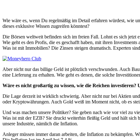
Wie wäre es, wenn Du regelmäßig im Detail erfahren würdest, wie und
dieses exklusive Wissen zugreifen könntest?
Die Börsen weltweit befinden sich im freien Fall. Lohnt es sich jetzt 
Wie geht es den Profis, die es geschafft haben, mit ihren Investments
Was ist mit Immobilien? Die Zinsen steigen dramatisch. Experten sind 
Aber nicht nur das billige Geld ist plötzlich verschwunden. Auch Bau
eine Lieferung zu erhalten. Wie geht es denen, die solche Investitionen
Wäre es nicht großartig zu wissen, wie die Reichen investieren?
Die Lage derzeit ist wirklich schwierig. Aber nicht nur bei Aktien und
oder Kryptowährungen. Auch Gold weiß im Moment nicht, ob es steige
Und was machen unsere Politiker? Sie geben nach wie vor viel zu viel 
Was ist mit der EZB? Sie druckt weiterhin fleißig Geld und hält sich
unsere Industrie, nämlich die Inflation.
Anleger müssen immer daran arbeiten, die Inflation zu bekämpfen. Wi
Die Inflation lag im April bei 7,4 %.