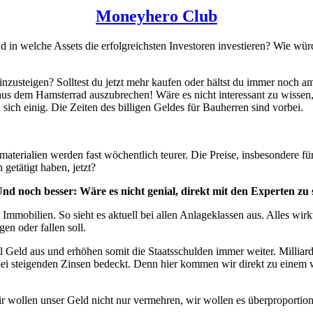
Moneyhero Club
 in welche Assets die erfolgreichsten Investoren investieren? Wie wü
einzusteigen? Solltest du jetzt mehr kaufen oder hältst du immer noch a
 aus dem Hamsterrad auszubrechen! Wäre es nicht interessant zu wissen, 
sich einig. Die Zeiten des billigen Geldes für Bauherren sind vorbei.
materialien werden fast wöchentlich teurer. Die Preise, insbesondere 
 getätigt haben, jetzt?
 Und noch besser: Wäre es nicht genial, direkt mit den Experten z
 Immobilien. So sieht es aktuell bei allen Anlageklassen aus. Alles wir
n oder fallen soll.
Geld aus und erhöhen somit die Staatsschulden immer weiter. Milliarden
 bei steigenden Zinsen bedeckt. Denn hier kommen wir direkt zu einem w
r wollen unser Geld nicht nur vermehren, wir wollen es überproportiona